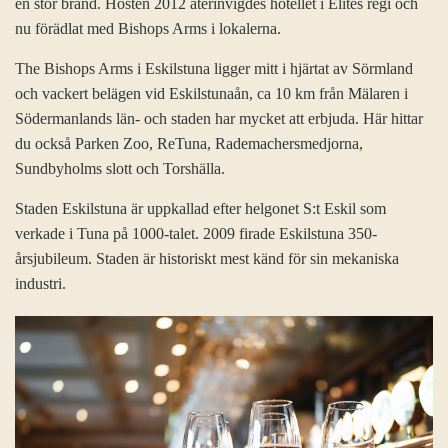
en stor brand. Hösten 2012 återinvigdes hotellet i Elites regi och
nu förädlat med Bishops Arms i lokalerna.
The Bishops Arms i Eskilstuna ligger mitt i hjärtat av Sörmland
och vackert belägen vid Eskilstunaån, ca 10 km från Mälaren i
Södermanlands län- och staden har mycket att erbjuda. Här hittar
du också Parken Zoo, ReTuna, Rademachersmedjorna,
Sundbyholms slott och Torshälla.
Staden Eskilstuna är uppkallad efter helgonet S:t Eskil som
verkade i Tuna på 1000-talet. 2009 firade Eskilstuna 350-
årsjubileum. Staden är historiskt mest känd för sin mekaniska
industri.