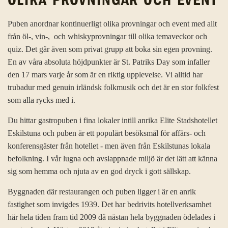
OLIKA PROVNINGAR OCH EVENT
Puben anordnar kontinuerligt olika provningar och event med allt
från öl-, vin-, och whiskyprovningar till olika temaveckor och
quiz. Det går även som privat grupp att boka sin egen provning.
En av våra absoluta höjdpunkter är St. Patriks Day som infaller
den 17 mars varje år som är en riktig upplevelse. Vi alltid har
trubadur med genuin irländsk folkmusik och det är en stor folkfest
som alla rycks med i.
Du hittar gastropuben i fina lokaler intill anrika Elite Stadshotellet
Eskilstuna och puben är ett populärt besöksmål för affärs- och
konferensgäster från hotellet - men även från Eskilstunas lokala
befolkning. I vår lugna och avslappnade miljö är det lätt att känna
sig som hemma och njuta av en god dryck i gott sällskap.
Byggnaden där restaurangen och puben ligger i är en anrik
fastighet som invigdes 1939. Det har bedrivits hotellverksamhet
här hela tiden fram tid 2009 då nästan hela byggnaden ödelades i