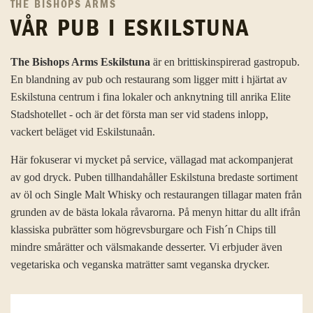
THE BISHOPS ARMS
VÅR PUB I ESKILSTUNA
The Bishops Arms Eskilstuna
är en brittiskinspirerad gastropub.
En blandning av pub och restaurang som ligger mitt i hjärtat av
Eskilstuna centrum i fina lokaler och anknytning till anrika Elite
Stadshotellet - och är det första man ser vid stadens inlopp,
vackert beläget vid Eskilstunaån.
Här fokuserar vi mycket på service, vällagad mat ackompanjerat
av god dryck. Puben tillhandahåller Eskilstuna bredaste sortiment
av öl och Single Malt Whisky och restaurangen tillagar maten från
grunden av de bästa lokala råvarorna. På menyn hittar du allt ifrån
klassiska pubrätter som högrevsburgare och Fish´n Chips till
mindre smårätter och välsmakande desserter. Vi erbjuder även
vegetariska och veganska maträtter samt veganska drycker.