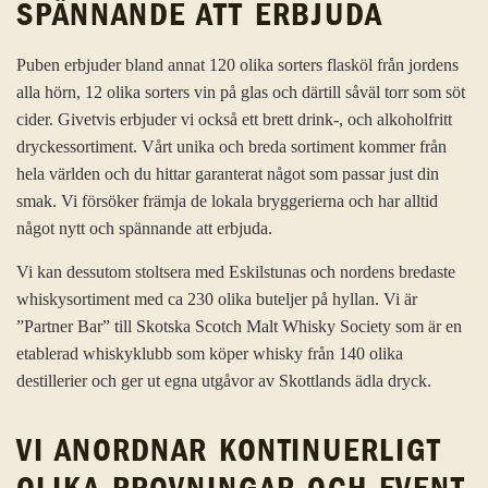
SPÄNNANDE ATT ERBJUDA
Puben erbjuder bland annat 120 olika sorters flasköl från jordens
alla hörn, 12 olika sorters vin på glas och därtill såväl torr som söt
cider. Givetvis erbjuder vi också ett brett drink-, och alkoholfritt
dryckessortiment. Vårt unika och breda sortiment kommer från
hela världen och du hittar garanterat något som passar just din
smak. Vi försöker främja de lokala bryggerierna och har alltid
något nytt och spännande att erbjuda.
Vi kan dessutom stoltsera med Eskilstunas och nordens bredaste
whiskysortiment med ca 230 olika buteljer på hyllan. Vi är
”Partner Bar” till Skotska Scotch Malt Whisky Society som är en
etablerad whiskyklubb som köper whisky från 140 olika
destillerier och ger ut egna utgåvor av Skottlands ädla dryck.
VI ANORDNAR KONTINUERLIGT