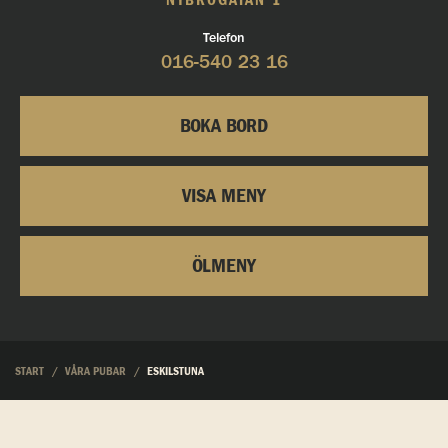
NYBROGATAN 1
Telefon
016-540 23 16
BOKA BORD
VISA MENY
ÖLMENY
START
VÅRA PUBAR
ESKILSTUNA