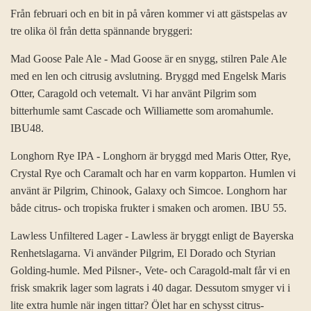
Från februari och en bit in på våren kommer vi att gästspelas av
tre olika öl från detta spännande bryggeri:
Mad Goose Pale Ale - Mad Goose är en snygg, stilren Pale Ale
med en len och citrusig avslutning. Bryggd med Engelsk Maris
Otter, Caragold och vetemalt. Vi har använt Pilgrim som
bitterhumle samt Cascade och Williamette som aromahumle.
IBU48.
Longhorn Rye IPA - Longhorn är bryggd med Maris Otter, Rye,
Crystal Rye och Caramalt och har en varm kopparton. Humlen vi
använt är Pilgrim, Chinook, Galaxy och Simcoe. Longhorn har
både citrus- och tropiska frukter i smaken och aromen. IBU 55.
Lawless Unfiltered Lager - Lawless är bryggt enligt de Bayerska
Renhetslagarna. Vi använder Pilgrim, El Dorado och Styrian
Golding-humle. Med Pilsner-, Vete- och Caragold-malt får vi en
frisk smakrik lager som lagrats i 40 dagar. Dessutom smyger vi i
lite extra humle när ingen tittar? Ölet har en schysst citrus-