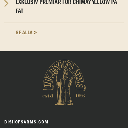
EXKLUSIV PREMIÄR FÖR CHIMAY YELLOW PÅ
FAT
SE ALLA >
BISHOPSARMS.COM