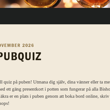
OVEMBER 2026
PUBQUIZ
till quiz på puben! Utmana dig själv, dina vänner eller ta m
 med ett gäng presentkort i potten som fungerar på alla Bish
äkra er en plats i puben genom att boka bord online, skriv 
hops!