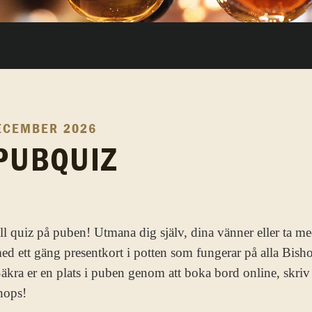
ECEMBER 2026
PUBQUIZ
till quiz på puben! Utmana dig själv, dina vänner eller ta m
 med ett gäng presentkort i potten som fungerar på alla Bish
äkra er en plats i puben genom att boka bord online, skriv 
hops!