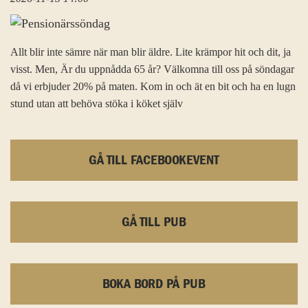
Allt blir inte sämre när man blir äldre. Lite krämpor hit och dit, ja
visst. Men, Är du uppnådda 65 år? Välkomna till oss på söndagar
då vi erbjuder 20% på maten. Kom in och ät en bit och ha en lugn
stund utan att behöva stöka i köket själv
GÅ TILL FACEBOOKEVENT
GÅ TILL PUB
BOKA BORD PÅ PUB