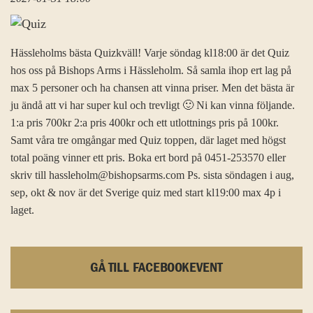
Hässleholms bästa Quizkväll! Varje söndag kl18:00 är det Quiz
hos oss på Bishops Arms i Hässleholm. Så samla ihop ert lag på
max 5 personer och ha chansen att vinna priser. Men det bästa är
ju ändå att vi har super kul och trevligt 🙂 Ni kan vinna följande.
1:a pris 700kr 2:a pris 400kr och ett utlottnings pris på 100kr.
Samt våra tre omgångar med Quiz toppen, där laget med högst
total poäng vinner ett pris. Boka ert bord på 0451-253570 eller
skriv till hassleholm@bishopsarms.com Ps. sista söndagen i aug,
sep, okt & nov är det Sverige quiz med start kl19:00 max 4p i
laget.
GÅ TILL FACEBOOKEVENT