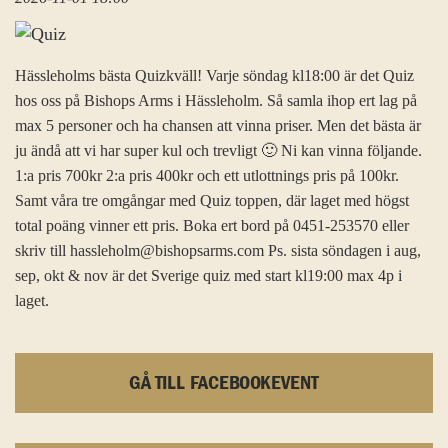
Hässleholms bästa Quizkväll! Varje söndag kl18:00 är det Quiz
hos oss på Bishops Arms i Hässleholm. Så samla ihop ert lag på
max 5 personer och ha chansen att vinna priser. Men det bästa är
ju ändå att vi har super kul och trevligt 🙂 Ni kan vinna följande.
1:a pris 700kr 2:a pris 400kr och ett utlottnings pris på 100kr.
Samt våra tre omgångar med Quiz toppen, där laget med högst
total poäng vinner ett pris. Boka ert bord på 0451-253570 eller
skriv till hassleholm@bishopsarms.com Ps. sista söndagen i aug,
sep, okt & nov är det Sverige quiz med start kl19:00 max 4p i
laget.
GÅ TILL FACEBOOKEVENT