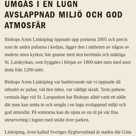
UMGÅS I EN LUGN
AVSLAPPNAD MILJÖ OCH GOD
ATMOSFÄR
Bishops Arms Linköping öppnade upp portarna 2005 och precis
som de andra pubarna i kedjan, ligger den i närheten av någon av
stadens stora kyrkor, här granne med den berömda och mäktiga
St. Larskyrkan, som byggdes i början av 1800-talet men med anor
ända från 1200-talet.
Bishops Arms Linköping var banbrytande när vi öppnade då
utbudet av pubar, vid den tiden, var väldigt skralt. Trots pubens
centrala läge vid St. Larsparken har Bishops alltid varit ett ställe
där man kan smita in och umgås i en lugn avslappnad miljö och
god atmosfär. På somrarna kan du njuta av en öl på vår fina
uteservering i lugnet med utsikt över parken.
Linköping, även kallad Sveriges flyghuvudstad är staden där Göta