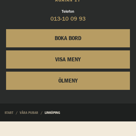
ÅGATAN 27
Telefon
013-10 09 93
BOKA BORD
VISA MENY
ÖLMENY
START
VÅRA PUBAR
LINKÖPING