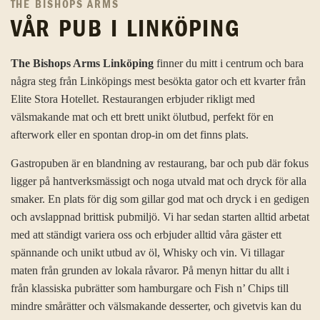
THE BISHOPS ARMS
VÅR PUB I LINKÖPING
The Bishops Arms Linköping
finner du mitt i centrum och bara
några steg från Linköpings mest besökta gator och ett kvarter från
Elite Stora Hotellet. Restaurangen erbjuder rikligt med
välsmakande mat och ett brett unikt ölutbud, perfekt för en
afterwork eller en spontan drop-in om det finns plats.
Gastropuben är en blandning av restaurang, bar och pub där fokus
ligger på hantverksmässigt och noga utvald mat och dryck för alla
smaker. En plats för dig som gillar god mat och dryck i en gedigen
och avslappnad brittisk pubmiljö. Vi har sedan starten alltid arbetat
med att ständigt variera oss och erbjuder alltid våra gäster ett
spännande och unikt utbud av öl, Whisky och vin. Vi tillagar
maten från grunden av lokala råvaror. På menyn hittar du allt i
från klassiska pubrätter som hamburgare och Fish n’ Chips till
mindre smårätter och välsmakande desserter, och givetvis kan du