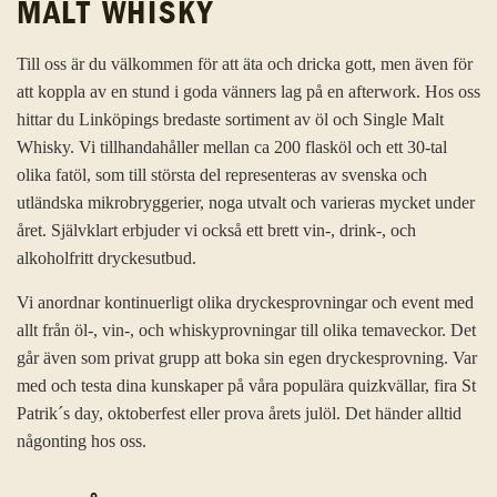
MALT WHISKY
Till oss är du välkommen för att äta och dricka gott, men även för
att koppla av en stund i goda vänners lag på en afterwork. Hos oss
hittar du Linköpings bredaste sortiment av öl och Single Malt
Whisky. Vi tillhandahåller mellan ca 200 flasköl och ett 30-tal
olika fatöl, som till största del representeras av svenska och
utländska mikrobryggerier, noga utvalt och varieras mycket under
året. Självklart erbjuder vi också ett brett vin-, drink-, och
alkoholfritt dryckesutbud.
Vi anordnar kontinuerligt olika dryckesprovningar och event med
allt från öl-, vin-, och whiskyprovningar till olika temaveckor. Det
går även som privat grupp att boka sin egen dryckesprovning. Var
med och testa dina kunskaper på våra populära quizkvällar, fira St
Patrik´s day, oktoberfest eller prova årets julöl. Det händer alltid
någonting hos oss.