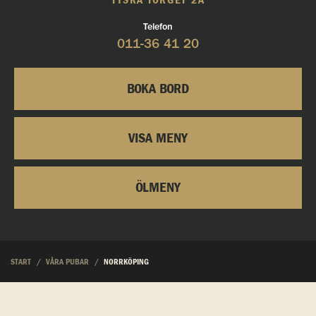
TYSKA TORGET 2A
Telefon
011-36 41 20
BOKA BORD
VISA MENY
ÖLMENY
START
VÅRA PUBAR
NORRKÖPING