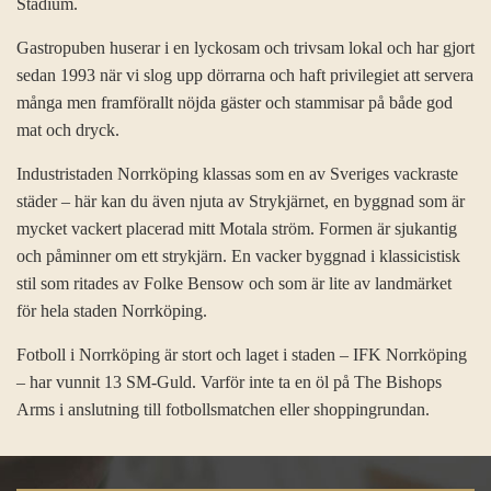
Stadium.
Gastropuben huserar i en lyckosam och trivsam lokal och har gjort
sedan 1993 när vi slog upp dörrarna och haft privilegiet att servera
många men framförallt nöjda gäster och stammisar på både god
mat och dryck.
Industristaden Norrköping klassas som en av Sveriges vackraste
städer – här kan du även njuta av Strykjärnet, en byggnad som är
mycket vackert placerad mitt Motala ström. Formen är sjukantig
och påminner om ett strykjärn. En vacker byggnad i klassicistisk
stil som ritades av Folke Bensow och som är lite av landmärket
för hela staden Norrköping.
Fotboll i Norrköping är stort och laget i staden – IFK Norrköping
– har vunnit 13 SM-Guld. Varför inte ta en öl på The Bishops
Arms i anslutning till fotbollsmatchen eller shoppingrundan.