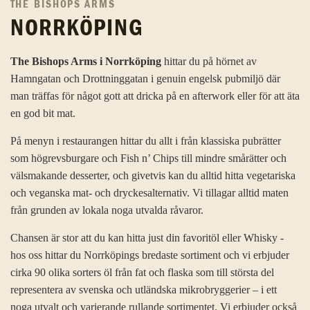
THE BISHOPS ARMS
NORRKÖPING
The Bishops Arms i Norrköping
hittar du på hörnet av
Hamngatan och Drottninggatan i genuin engelsk pubmiljö där
man träffas för något gott att dricka på en afterwork eller för att äta
en god bit mat.
På menyn i restaurangen hittar du allt i från klassiska pubrätter
som högrevsburgare och Fish n’ Chips till mindre smårätter och
välsmakande desserter, och givetvis kan du alltid hitta vegetariska
och veganska mat- och dryckesalternativ. Vi tillagar alltid maten
från grunden av lokala noga utvalda råvaror.
Chansen är stor att du kan hitta just din favoritöl eller Whisky -
hos oss hittar du Norrköpings bredaste sortiment och vi erbjuder
cirka 90 olika sorters öl från fat och flaska som till största del
representera av svenska och utländska mikrobryggerier – i ett
noga utvalt och varierande rullande sortimentet. Vi erbjuder också