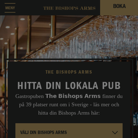
BOKA
MENY
THE BISHOPS ARMS
HITTA DIN LOKALA PUB
Gastropuben 𝗧𝗵𝗲 𝗕𝗶𝘀𝗵𝗼𝗽𝘀 𝗔𝗿𝗺𝘀 finner du
på 39 platser runt om i Sverige - läs mer och
hitta din Bishops Arms här: