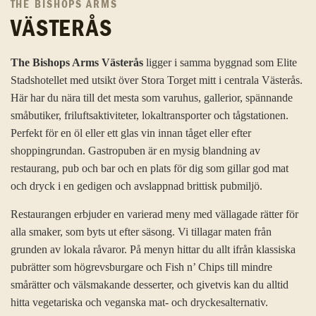
THE BISHOPS ARMS
VÄSTERÅS
The Bishops Arms Västerås
ligger i samma byggnad som Elite
Stadshotellet med utsikt över Stora Torget mitt i centrala Västerås.
Här har du nära till det mesta som varuhus, gallerior, spännande
småbutiker, friluftsaktiviteter, lokaltransporter och tågstationen.
Perfekt för en öl eller ett glas vin innan tåget eller efter
shoppingrundan. Gastropuben är en mysig blandning av
restaurang, pub och bar och en plats för dig som gillar god mat
och dryck i en gedigen och avslappnad brittisk pubmiljö.
Restaurangen erbjuder en varierad meny med vällagade rätter för
alla smaker, som byts ut efter säsong. Vi tillagar maten från
grunden av lokala råvaror. På menyn hittar du allt ifrån klassiska
pubrätter som högrevsburgare och Fish n’ Chips till mindre
smårätter och välsmakande desserter, och givetvis kan du alltid
hitta vegetariska och veganska mat- och dryckesalternativ.