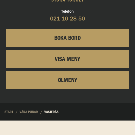
STORA TORGET
Telefon
021-10 28 50
BOKA BORD
VISA MENY
ÖLMENY
START
VÅRA PUBAR
VÄSTERÅS