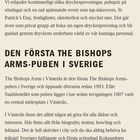
Vi erbjuder kontinuerligt olika dryckesprovningar, pubquiz på
söndagar och en rad spännande event som tap-takeovers, St
Patrick’s Day, festligheter, oktoberfest och mycket mer. Det går
även som privat grupp att boka sin egen dryckesprovning och bli
guidad genom dryckens underbara värld av vår kunniga personal.
DEN FÖRSTA THE BISHOPS
ARMS-PUBEN I SVERIGE
The Bishops Arms i Västerås är den första The Bishops Arms-
puben i Sverige och öppnade dörrarna redan 1993. Elite
Stadshotellet som puben ligger i har sedan invigningen 1907 varit
en central mötesplats i Västerås.
I Västerås finns det alltid något att göra för alla åldrar och
intressen. Här finns allt ifrån biografer, teatrar, bowling och
lekland. Det är full aktivitet i city och du ska aldrig behöva ha
tråkigt! Sveriges häftigaste och första actionbad Kokpunkten