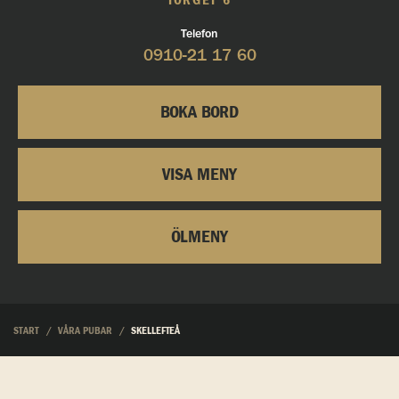
TORGET 6
Telefon
0910-21 17 60
BOKA BORD
VISA MENY
ÖLMENY
START
VÅRA PUBAR
SKELLEFTEÅ