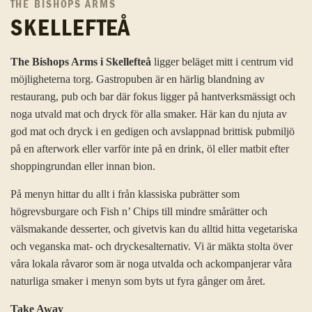
THE BISHOPS ARMS
SKELLEFTEÅ
The Bishops Arms i Skellefteå
ligger beläget mitt i centrum vid
möjligheterna torg. Gastropuben är en härlig blandning av
restaurang, pub och bar där fokus ligger på hantverksmässigt och
noga utvald mat och dryck för alla smaker. Här kan du njuta av
god mat och dryck i en gedigen och avslappnad brittisk pubmiljö
på en afterwork eller varför inte på en drink, öl eller matbit efter
shoppingrundan eller innan bion.
På menyn hittar du allt i från klassiska pubrätter som
högrevsburgare och Fish n’ Chips till mindre smårätter och
välsmakande desserter, och givetvis kan du alltid hitta vegetariska
och veganska mat- och dryckesalternativ. Vi är mäkta stolta över
våra lokala råvaror som är noga utvalda och ackompanjerar våra
naturliga smaker i menyn som byts ut fyra gånger om året.
Take Away