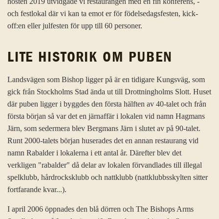
hösten 2019 utvidgade vi restaurangen med en fin konferens, -
och festlokal där vi kan ta emot er för födelsedagsfesten, kick-
off:en eller julfesten för upp till 60 personer.
LITE HISTORIK OM PUBEN
Landsvägen som Bishop ligger på är en tidigare Kungsväg, som
gick från Stockholms Stad ända ut till Drottningholms Slott. Huset
där puben ligger i byggdes den första hälften av 40-talet och från
första början så var det en järnaffär i lokalen vid namn Hagmans
Järn, som sedermera blev Bergmans Järn i slutet av på 90-talet.
Runt 2000-talets början huserades det en annan restaurang vid
namn Rabalder i lokalerna i ett antal år. Därefter blev det
verkligen "rabalder" då delar av lokalen förvandlades till illegal
spelklubb, hårdrocksklubb och nattklubb (nattklubbsskylten sitter
fortfarande kvar...).
I april 2006 öppnades den blå dörren och The Bishops Arms