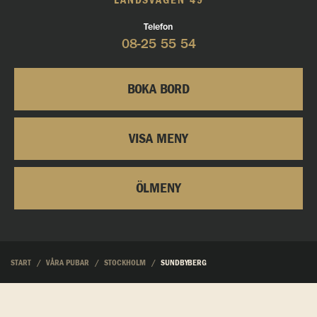
LANDSVÄGEN 49
Telefon
08-25 55 54
BOKA BORD
VISA MENY
ÖLMENY
START
VÅRA PUBAR
STOCKHOLM
SUNDBYBERG