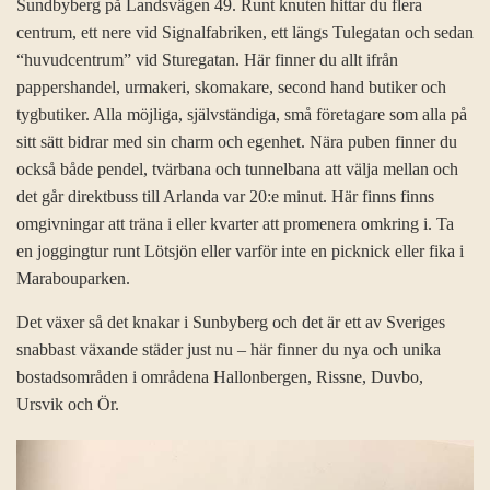
Sundbyberg på Landsvägen 49. Runt knuten hittar du flera
centrum, ett nere vid Signalfabriken, ett längs Tulegatan och sedan
“huvudcentrum” vid Sturegatan. Här finner du allt ifrån
pappershandel, urmakeri, skomakare, second hand butiker och
tygbutiker. Alla möjliga, självständiga, små företagare som alla på
sitt sätt bidrar med sin charm och egenhet. Nära puben finner du
också både pendel, tvärbana och tunnelbana att välja mellan och
det går direktbuss till Arlanda var 20:e minut. Här finns finns
omgivningar att träna i eller kvarter att promenera omkring i. Ta
en joggingtur runt Lötsjön eller varför inte en picknick eller fika i
Marabouparken.
Det växer så det knakar i Sunbyberg och det är ett av Sveriges
snabbast växande städer just nu – här finner du nya och unika
bostadsområden i områdena Hallonbergen, Rissne, Duvbo,
Ursvik och Ör.