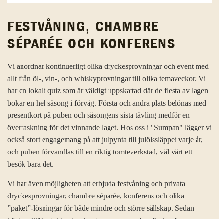
FESTVÅNING, CHAMBRE
SÉPARÉE OCH KONFERENS
Vi anordnar kontinuerligt olika dryckesprovningar och event med
allt från öl-, vin-, och whiskyprovningar till olika temaveckor. Vi
har en lokalt quiz som är väldigt uppskattad där de flesta av lagen
bokar en hel säsong i förväg. Första och andra plats belönas med
presentkort på puben och säsongens sista tävling medför en
överraskning för det vinnande laget. Hos oss i "Sumpan" lägger vi
också stort engagemang på att julpynta till julölssläppet varje år,
och puben förvandlas till en riktig tomteverkstad, väl värt ett
besök bara det.
Vi har även möjligheten att erbjuda festvåning och privata
dryckesprovningar, chambre séparée, konferens och olika
”paket”-lösningar för både mindre och större sällskap. Sedan