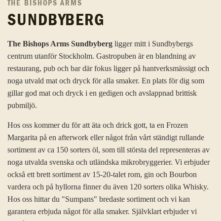
THE BISHOPS ARMS
SUNDBYBERG
The Bishops Arms Sundbyberg
ligger mitt i Sundbybergs
centrum utanför Stockholm. Gastropuben är en blandning av
restaurang, pub och bar där fokus ligger på hantverksmässigt och
noga utvald mat och dryck för alla smaker. En plats för dig som
gillar god mat och dryck i en gedigen och avslappnad brittisk
pubmiljö.
Hos oss kommer du för att äta och drick gott, ta en Frozen
Margarita på en afterwork eller något från vårt ständigt rullande
sortiment av ca 150 sorters öl, som till största del representeras av
noga utvalda svenska och utländska mikrobryggerier. Vi erbjuder
också ett brett sortiment av 15-20-talet rom, gin och Bourbon
vardera och på hyllorna finner du även 120 sorters olika Whisky.
Hos oss hittar du "Sumpans" bredaste sortiment och vi kan
garantera erbjuda något för alla smaker. Självklart erbjuder vi