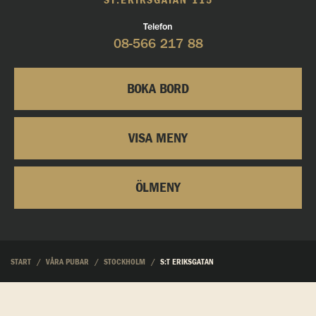
ST:ERIKSGATAN 115
Telefon
08-566 217 88
BOKA BORD
VISA MENY
ÖLMENY
START
VÅRA PUBAR
STOCKHOLM
S:T ERIKSGATAN