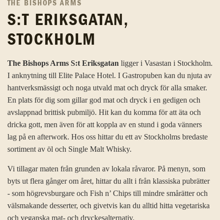
THE BISHOPS ARMS
S:T ERIKSGATAN,
STOCKHOLM
The Bishops Arms S:t Eriksgatan
ligger i Vasastan i Stockholm.
I anknytning till Elite Palace Hotel. I Gastropuben kan du njuta av
hantverksmässigt och noga utvald mat och dryck för alla smaker.
En plats för dig som gillar god mat och dryck i en gedigen och
avslappnad brittisk pubmiljö. Hit kan du komma för att äta och
dricka gott, men även för att koppla av en stund i goda vänners
lag på en afterwork. Hos oss hittar du ett av Stockholms bredaste
sortiment av öl och Single Malt Whisky.
Vi tillagar maten från grunden av lokala råvaror. På menyn, som
byts ut flera gånger om året, hittar du allt i från klassiska pubrätter
- som högrevsburgare och Fish n’ Chips till mindre smårätter och
välsmakande desserter, och givetvis kan du alltid hitta vegetariska
och veganska mat- och dryckesalternativ.