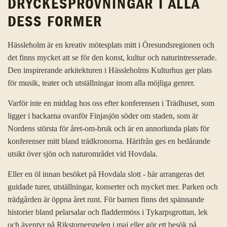
DRYCKESPROVNINGAR I ALLA
DESS FORMER
Hässleholm är en kreativ mötesplats mitt i Öresundsregionen och
det finns mycket att se för den konst, kultur och naturintresserade.
Den inspirerande arkitekturen i Hässleholms Kulturhus ger plats
för musik, teater och utställningar inom alla möjliga genrer.
Varför inte en middag hos oss efter konferensen i Trädhuset, som
ligger i backarna ovanför Finjasjön söder om staden, som är
Nordens största för året-om-bruk och är en annorlunda plats för
konferenser mitt bland trädkronorna. Härifrån ges en bedårande
utsikt över sjön och naturområdet vid Hovdala.
Eller en öl innan besöket på Hovdala slott - här arrangeras det
guidade turer, utställningar, konserter och mycket mer. Parken och
trädgården är öppna året runt. För barnen finns det spännande
historier bland pelarsalar och fladdermöss i Tykarpsgrottan, lek
och äventyr på Rikstornerspelen i maj eller gör ett besök på