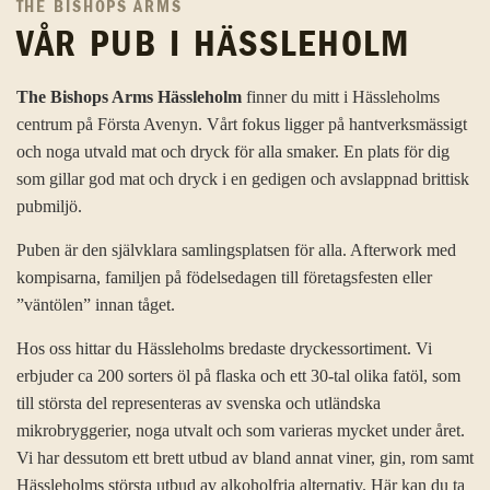
THE BISHOPS ARMS
VÅR PUB I HÄSSLEHOLM
The Bishops Arms Hässleholm
finner du mitt i Hässleholms
centrum på Första Avenyn. Vårt fokus ligger på hantverksmässigt
och noga utvald mat och dryck för alla smaker. En plats för dig
som gillar god mat och dryck i en gedigen och avslappnad brittisk
pubmiljö.
Puben är den självklara samlingsplatsen för alla. Afterwork med
kompisarna, familjen på födelsedagen till företagsfesten eller
”väntölen” innan tåget.
Hos oss hittar du Hässleholms bredaste dryckessortiment. Vi
erbjuder ca 200 sorters öl på flaska och ett 30-tal olika fatöl, som
till största del representeras av svenska och utländska
mikrobryggerier, noga utvalt och som varieras mycket under året.
Vi har dessutom ett brett utbud av bland annat viner, gin, rom samt
Hässleholms största utbud av alkoholfria alternativ. Här kan du ta