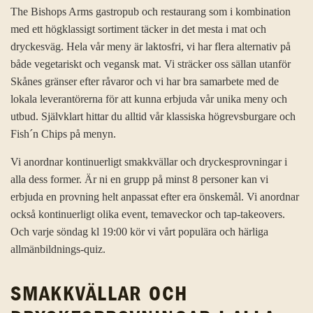
The Bishops Arms gastropub och restaurang som i kombination
med ett högklassigt sortiment täcker in det mesta i mat och
dryckesväg. Hela vår meny är laktosfri, vi har flera alternativ på
både vegetariskt och vegansk mat. Vi sträcker oss sällan utanför
Skånes gränser efter råvaror och vi har bra samarbete med de
lokala leverantörerna för att kunna erbjuda vår unika meny och
utbud. Självklart hittar du alltid vår klassiska högrevsburgare och
Fish´n Chips på menyn.
Vi anordnar kontinuerligt smakkvällar och dryckesprovningar i
alla dess former. Är ni en grupp på minst 8 personer kan vi
erbjuda en provning helt anpassat efter era önskemål. Vi anordnar
också kontinuerligt olika event, temaveckor och tap-takeovers.
Och varje söndag kl 19:00 kör vi vårt populära och härliga
allmänbildnings-quiz.
SMAKKVÄLLAR OCH