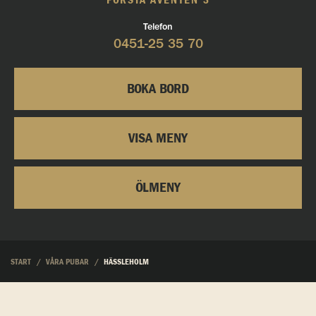
FÖRSTA AVENYEN 3
Telefon
0451-25 35 70
BOKA BORD
VISA MENY
ÖLMENY
START
VÅRA PUBAR
HÄSSLEHOLM