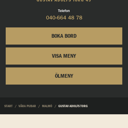
GUSTAV ADOLFS TORG 49
Telefon
040-664 48 78
BOKA BORD
VISA MENY
ÖLMENY
START
VÅRA PUBAR
MALMÖ
GUSTAV ADOLFS TORG