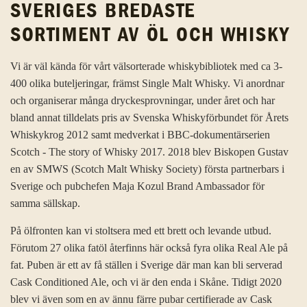
SVERIGES BREDASTE
SORTIMENT AV ÖL OCH WHISKY
Vi är väl kända för vårt välsorterade whiskybibliotek med ca 3-
400 olika buteljeringar, främst Single Malt Whisky. Vi anordnar
och organiserar många dryckesprovningar, under året och har
bland annat tilldelats pris av Svenska Whiskyförbundet för Årets
Whiskykrog 2012 samt medverkat i BBC-dokumentärserien
Scotch - The story of Whisky 2017. 2018 blev Biskopen Gustav
en av SMWS (Scotch Malt Whisky Society) första partnerbars i
Sverige och pubchefen Maja Kozul Brand Ambassador för
samma sällskap.
På ölfronten kan vi stoltsera med ett brett och levande utbud.
Förutom 27 olika fatöl återfinns här också fyra olika Real Ale på
fat. Puben är ett av få ställen i Sverige där man kan bli serverad
Cask Conditioned Ale, och vi är den enda i Skåne. Tidigt 2020
blev vi även som en av ännu färre pubar certifierade av Cask