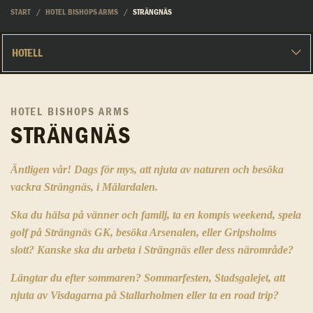
START
HOTEL BISHOPS ARMS
STRÄNGNÄS
HOTEL BISHOPS ARMS
STRÄNGNÄS
Äntligen vår! Dags för mys, att njuta av naturen och besöka
vackra Strängnäs, i Mälardalen.
Ska du hälsa på vänner och familj, ta en kompis weekend, spela
golf på Strängnäs GK, besöka Arsenalen, eller Gripsholms
slott?
Kanske ska du arbeta i Strängnäs eller dess närområde?
Längtar du efter sommaren? Sommarfesten, Stadsgalejet, att
njuta av Visdagarna på Stallarholmen eller ta en road trip?