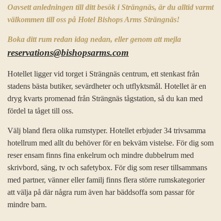
Oavsett anledningen till ditt besök i Strängnäs, är du alltid varmt
välkommen till oss på Hotel Bishops Arms Strängnäs!
Boka ditt rum redan idag nedan, eller genom att mejla
reservations@bishopsarms.com
Hotellet ligger vid torget i Strängnäs centrum, ett stenkast från
stadens bästa butiker, sevärdheter och utflyktsmål. Hotellet är en
dryg kvarts promenad från Strängnäs tågstation, så du kan med
fördel ta tåget till oss.
Välj bland flera olika rumstyper. Hotellet erbjuder 34 trivsamma
hotellrum med allt du behöver för en bekväm vistelse. För dig som
reser ensam finns fina enkelrum och mindre dubbelrum med
skrivbord, säng, tv och safetybox. För dig som reser tillsammans
med partner, vänner eller familj finns flera större rumskategorier
att välja på där några rum även har bäddsoffa som passar för
mindre barn.