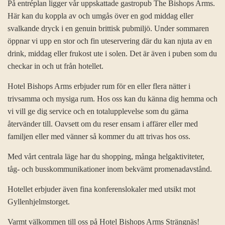
På entréplan ligger vår uppskattade gastropub The Bishops Arms.
Här kan du koppla av och umgås över en god middag eller
svalkande dryck i en genuin brittisk pubmiljö. Under sommaren
öppnar vi upp en stor och fin uteservering där du kan njuta av en
drink, middag eller frukost ute i solen. Det är även i puben som du
checkar in och ut från hotellet.
Hotel Bishops Arms erbjuder rum för en eller flera nätter i
trivsamma och mysiga rum. Hos oss kan du känna dig hemma och
vi vill ge dig service och en totalupplevelse som du gärna
återvänder till. Oavsett om du reser ensam i affärer eller med
familjen eller med vänner så kommer du att trivas hos oss.
Med vårt centrala läge har du shopping, många helgaktiviteter,
tåg- och busskommunikationer inom bekvämt promenadavstånd.
Hotellet erbjuder även fina konferenslokaler med utsikt mot
Gyllenhjelmstorget.
Varmt välkommen till oss på Hotel Bishops Arms Strängnäs!