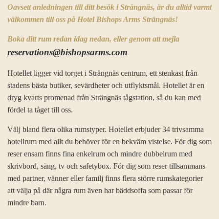
Oavsett anledningen till ditt besök i Strängnäs, är du alltid varmt
välkommen till oss på Hotel Bishops Arms Strängnäs!
Boka ditt rum redan idag nedan, eller genom att mejla
reservations@bishopsarms.com
Hotellet ligger vid torget i Strängnäs centrum, ett stenkast från
stadens bästa butiker, sevärdheter och utflyktsmål. Hotellet är en
dryg kvarts promenad från Strängnäs tågstation, så du kan med
fördel ta tåget till oss.
Välj bland flera olika rumstyper. Hotellet erbjuder 34 trivsamma
hotellrum med allt du behöver för en bekväm vistelse. För dig som
reser ensam finns fina enkelrum och mindre dubbelrum med
skrivbord, säng, tv och safetybox. För dig som reser tillsammans
med partner, vänner eller familj finns flera större rumskategorier
att välja på där några rum även har bäddsoffa som passar för
mindre barn.