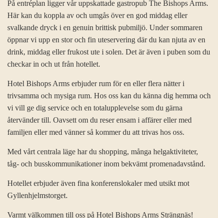
På entréplan ligger vår uppskattade gastropub The Bishops Arms.
Här kan du koppla av och umgås över en god middag eller
svalkande dryck i en genuin brittisk pubmiljö. Under sommaren
öppnar vi upp en stor och fin uteservering där du kan njuta av en
drink, middag eller frukost ute i solen. Det är även i puben som du
checkar in och ut från hotellet.
Hotel Bishops Arms erbjuder rum för en eller flera nätter i
trivsamma och mysiga rum. Hos oss kan du känna dig hemma och
vi vill ge dig service och en totalupplevelse som du gärna
återvänder till. Oavsett om du reser ensam i affärer eller med
familjen eller med vänner så kommer du att trivas hos oss.
Med vårt centrala läge har du shopping, många helgaktiviteter,
tåg- och busskommunikationer inom bekvämt promenadavstånd.
Hotellet erbjuder även fina konferenslokaler med utsikt mot
Gyllenhjelmstorget.
Varmt välkommen till oss på Hotel Bishops Arms Strängnäs!