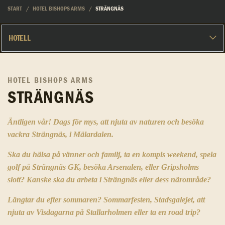
START
HOTEL BISHOPS ARMS
STRÄNGNÄS
HOTEL BISHOPS ARMS
STRÄNGNÄS
Äntligen vår! Dags för mys, att njuta av naturen och besöka
vackra Strängnäs, i Mälardalen.
Ska du hälsa på vänner och familj, ta en kompis weekend, spela
golf på Strängnäs GK, besöka Arsenalen, eller Gripsholms
slott?
Kanske ska du arbeta i Strängnäs eller dess närområde?
Längtar du efter sommaren? Sommarfesten, Stadsgalejet, att
njuta av Visdagarna på Stallarholmen eller ta en road trip?