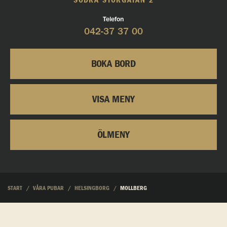
SÖDRA STORGATAN 2
Telefon
042-37 37 00
BOKA BORD
VISA MENY
ÖLMENY
START
VÅRA PUBAR
HELSINGBORG
MOLLBERG