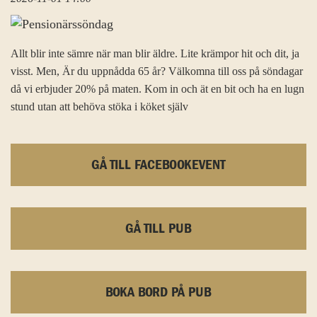
Allt blir inte sämre när man blir äldre. Lite krämpor hit och dit, ja
visst. Men, Är du uppnådda 65 år? Välkomna till oss på söndagar
då vi erbjuder 20% på maten. Kom in och ät en bit och ha en lugn
stund utan att behöva stöka i köket själv
GÅ TILL FACEBOOKEVENT
GÅ TILL PUB
BOKA BORD PÅ PUB