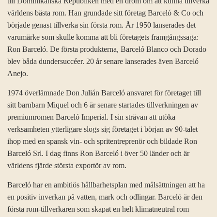
till Dominikanska Republiken med en dröm om att kunna tillverka
världens bästa rom. Han grundade sitt företag Barceló & Co och
började genast tillverka sin första rom. År 1950 lanserades det
varumärke som skulle komma att bli företagets framgångssaga:
Ron Barceló. De första produkterna, Barceló Blanco och Dorado
blev båda dundersuccéer. 20 år senare lanserades även Barceló
Anejo.
1974 överlämnade Don Julián Barceló ansvaret för företaget till
sitt barnbarn Miquel och 6 år senare startades tillverkningen av
premiumromen Barceló Imperial. I sin strävan att utöka
verksamheten ytterligare slogs sig företaget i början av 90-talet
ihop med en spansk vin- och spritentreprenör och bildade Ron
Barceló Srl. I dag finns Ron Barceló i över 50 länder och är
världens fjärde största exportör av rom.
Barceló har en ambitiös hållbarhetsplan med målsättningen att ha
en positiv inverkan på vatten, mark och odlingar. Barceló är den
första rom-tillverkaren som skapat en helt klimatneutral rom