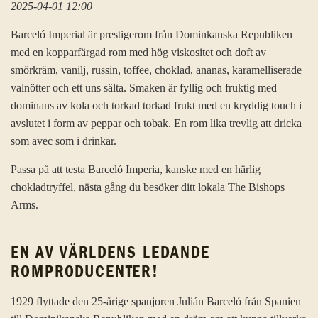
2025-04-01 12:00
Barceló Imperial är prestigerom från Dominkanska Republiken
med en kopparfärgad rom med hög viskositet och doft av
smörkräm, vanilj, russin, toffee, choklad, ananas, karamelliserade
valnötter och ett uns sälta. Smaken är fyllig och fruktig med
dominans av kola och torkad torkad frukt med en kryddig touch i
avslutet i form av peppar och tobak. En rom lika trevlig att dricka
som avec som i drinkar.
Passa på att testa Barceló Imperia, kanske med en härlig
chokladtryffel, nästa gång du besöker ditt lokala The Bishops
Arms.
EN AV VÄRLDENS LEDANDE
ROMPRODUCENTER!
1929 flyttade den 25-årige spanjoren Julián Barceló från Spanien