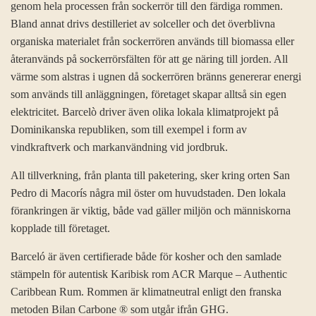
genom hela processen från sockerrör till den färdiga rommen.
Bland annat drivs destilleriet av solceller och det överblivna
organiska materialet från sockerrören används till biomassa eller
återanvänds på sockerrörsfälten för att ge näring till jorden. All
värme som alstras i ugnen då sockerrören bränns genererar energi
som används till anläggningen, företaget skapar alltså sin egen
elektricitet. Barcelò driver även olika lokala klimatprojekt på
Dominikanska republiken, som till exempel i form av
vindkraftverk och markanvändning vid jordbruk.
All tillverkning, från planta till paketering, sker kring orten San
Pedro di Macorís några mil öster om huvudstaden. Den lokala
förankringen är viktig, både vad gäller miljön och människorna
kopplade till företaget.
Barceló är även certifierade både för kosher och den samlade
stämpeln för autentisk Karibisk rom ACR Marque – Authentic
Caribbean Rum. Rommen är klimatneutral enligt den franska
metoden Bilan Carbone ® som utgår ifrån GHG.