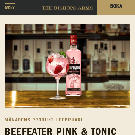
BOKA
MENY
MÅNADENS PRODUKT I FEBRUARI
BEEFEATER PINK & TONIC