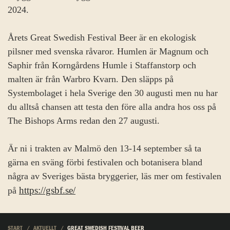
2024.
Årets Great Swedish Festival Beer är en ekologisk
pilsner med svenska råvaror. Humlen är Magnum och
Saphir från Korngårdens Humle i Staffanstorp och
malten är från Warbro Kvarn. Den släpps på
Systembolaget i hela Sverige den 30 augusti men nu har
du alltså chansen att testa den före alla andra hos oss på
The Bishops Arms redan den 27 augusti.
Är ni i trakten av Malmö den 13-14 september så ta
gärna en sväng förbi festivalen och botanisera bland
några av Sveriges bästa bryggerier, läs mer om festivalen
https://gsbf.se/
på
START
AKTUELLT
GREAT SWEDISH FESTIVAL BEER