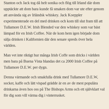
Stanton och Jack tog då helt sonika och flög till Irland där dom
upptäckte att dom bara kunde få smaken dom var ute efter genom
att använda sig av Irländsk whiskey. Jack Koeppler
experimenterade en del med drinken och kom till slut fram till att
Tullamore D.E.W. Irish Blended var den whiskey som var bäst
lämpad för en Irish Coffee. När de kom hem igen började dom
sälja drinken i Kalifornien där den senare spreds över hela
världen.
Man vet inte riktigt hur många Irish Coffe som dricks i världen
men bara på Buena Vista blandas det ca 2000 Irish Coffee på
Tullamore D.E.W. per dygn.
Denna värmande och smakfulla drink med Tullamore D.E.W,
socker, kaffe och lätt vispad grädde är en av de mest populära
drinkarna även hos oss på The Bishops Arms och ett självklart val
för dig som vill värma dig i vinterrusket.