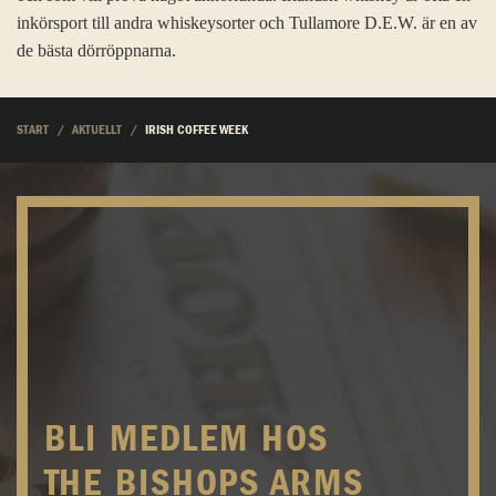
inkörsport till andra whiskeysorter och Tullamore D.E.W. är en av
de bästa dörröppnarna.
START
AKTUELLT
IRISH COFFEE WEEK
BLI MEDLEM HOS
THE BISHOPS ARMS