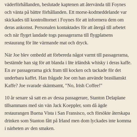
väderförhållanden, beslutade kaptenen att återvända till Foynes
och vänta på bättre förhållanden. Ett morse-kodmeddelande var
skickades till kontrolltornet i Foynes för att informera dem om
deras ankomst. Personalen kontaktades för att återgå till arbetet
och när ­flyget landade togs passagerarna till flygplatsens
restaurang för lite värmande mat och dryck.
När Joe blev ombedd att förbereda något varmt till passagerarna,
bestämde han sig för att blanda i lite irländsk whisky i deras kaffe.
En av passagerarna gick fram till kocken och tackade för det
underbara kaffet. Han frågade Joe om han använde brasilianskt
Kaffe? Joe svarade skämtsamt, "No, Irish Coffee!"
10 år senare så satt en av dessa passagerare, Stanton Delaplane
tillsammans med sin vän Jack Koeppler, som då ägde
restaurangen Buena Vista i San Fransisco, och försökte återskapa
drinken som Stanton fått på Irland men dom lyckades inte komma
i närheten av den smaken.