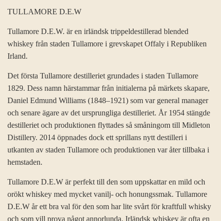
TULLAMORE D.E.W
Tullamore D.E.W. är en irländsk trippeldestillerad blended
whiskey från staden Tullamore i grevskapet Offaly i Republiken
Irland.
Det första Tullamore destilleriet grundades i staden Tullamore
1829. Dess namn härstammar från initialerna på märkets skapare,
Daniel Edmund Williams (1848–1921) som var general manager
och senare ägare av det ursprungliga destilleriet. År 1954 stängde
destilleriet och produktionen flyttades så småningom till Midleton
Distillery. 2014 öppnades dock ett sprillans nytt destilleri i
utkanten av staden Tullamore och produktionen var åter tillbaka i
hemstaden.
Tullamore D.E.W är perfekt till den som uppskattar en mild och
orökt whiskey med mycket vanilj- och honungssmak. Tullamore
D.E.W år ett bra val för den som har lite svårt för kraftfull whisky
och som vill prova något annorlunda. Irländsk whiskey är ofta en