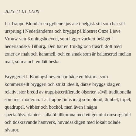
2025-11-01 12:00
La Trappe Blond är en gyllene ljus ale i belgisk stil som har sitt
ursprung i Nederländerna och bryggs på klostret Onze Lieve
Vrouw van Koningshoeven, som ligger vackert beläget i
nederländska Tilburg. Den har en fruktig och fräsch doft med
toner av malt och karamell, och en smak som är balanserad mellan
malt, sötma och en lätt beska.
Bryggeriet i Koningshoeven har både en historia som
kommersiellt bryggeri och strikt ideellt, därav bryggs idag en
relativt stor bredd av trappistcertifierade ölsorter, såväl traditionella
som mer moderna. La Trappe finns idag som blond, dubbel, tripel,
quadrupel, witbier och bocköl, men även i några
specialölsvarianter – alla öl tillkomna med ett genuint omsorgsfullt
och tidskrävande hantverk, huvudsakligen med lokalt odlade
råvaror.