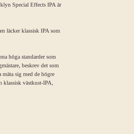
klyn Special Effects IPA är
en läcker klassisk IPA som
amma höga standarder som
gmästare, beskrev det som
na mäta sig med de högre
n klassisk västkust-IPA,