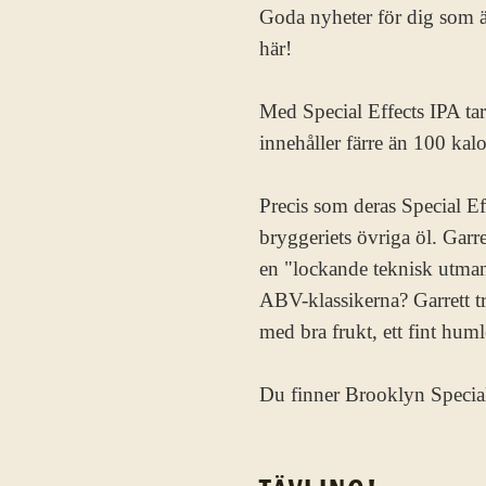
Goda nyheter för dig som ä
här!
Med Special Effects IPA ta
innehåller färre än 100 kal
Precis som deras Special E
bryggeriets övriga öl. Gar
en "lockande teknisk utmani
ABV-klassikerna? Garrett tr
med bra frukt, ett fint hu
Du finner Brooklyn Special