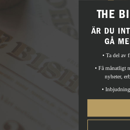
THE B
ÄR DU IN
GÅ ME
• Ta del av 
• Få månatligt
nyheter, er
• Inbjudning