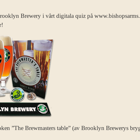
rooklyn Brewery i vårt digitala quiz på www.bishopsarm
r!
oken ”The Brewmasters table” (av Brooklyn Brewerys bryg