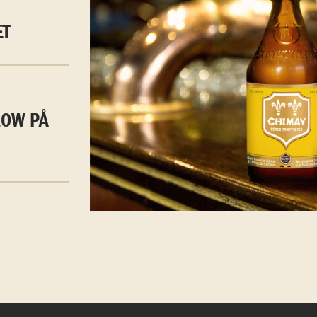
ET
LOW PÅ