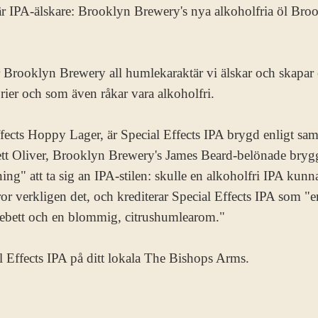
r IPA-älskare: Brooklyn Brewery's nya alkoholfria öl Broo
r Brooklyn Brewery all humlekaraktär vi älskar och skapar 
orier och som även råkar vara alkoholfri.
ffects Hoppy Lager, är Special Effects IPA brygd enligt s
rett Oliver, Brooklyn Brewery's James Beard-belönade bryg
ng" att ta sig an IPA-stilen: skulle en alkoholfri IPA kun
or verkligen det, och krediterar Special Effects IPA som "e
mlebett och en blommig, citrushumlearom."
 Effects IPA på ditt lokala The Bishops Arms.