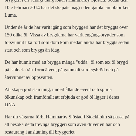
10:e februari 2014 har det skapats magi i den gamla lampfabriken
Luma.
Under de år de har varit igång som bryggeri har det bryggts över
150 olika öl. Vissa av brygderna har varit engångsbrygder som
försvunnit lika fort som dom kom medan andra har bryggts sedan
start och som bryggs än idag.
De har hunnit med att brygga många "udda" öl som tex öl brygd
på isblock från Torneälven, på gammalt surdegsbröd och på
återvunnet avloppsvatten.
Att skapa god stämning, underhållande event och sprida
ölkunskap och framförallt att erbjuda er god öl ligger i deras
DNA.
Har du vägarna förbi Hammarby Sjöstad i Stockholm så passa på
att besöka detta trevliga bryggeri som även driver en bar och
restaurang i anslutning till bryggeriet.