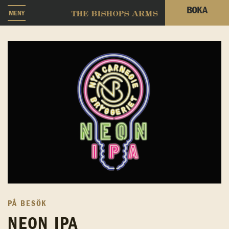
BOKA
MENY
PÅ BESÖK
NEON IPA