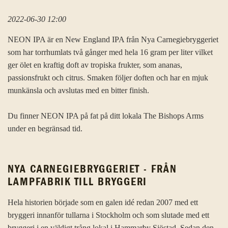
2022-06-30 12:00
NEON IPA är en New England IPA från Nya Carnegiebryggeriet
som har torrhumlats två gånger med hela 16 gram per liter vilket
ger ölet en kraftig doft av tropiska frukter, som ananas,
passionsfrukt och citrus. Smaken följer doften och har en mjuk
munkänsla och avslutas med en bitter finish.
Du finner NEON IPA på fat på ditt lokala The Bishops Arms
under en begränsad tid.
NYA CARNEGIEBRYGGERIET - FRÅN
LAMPFABRIK TILL BRYGGERI
Hela historien började som en galen idé redan 2007 med ett
bryggeri innanför tullarna i Stockholm och som slutade med ett
bryggeri i en väldigt trång lokal i Hammarby Sjöstad. Sedan den