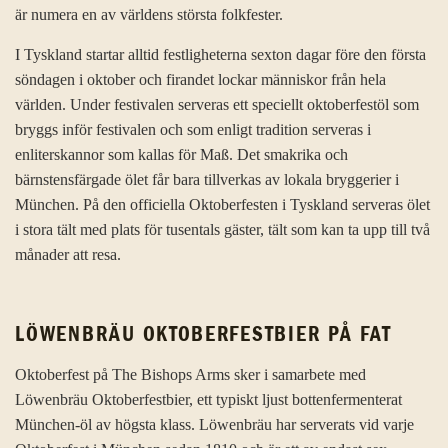
är numera en av världens största folkfester.
I Tyskland startar alltid festligheterna sexton dagar före den första
söndagen i oktober och firandet lockar människor från hela
världen. Under festivalen serveras ett speciellt oktoberfestöl som
bryggs inför festivalen och som enligt tradition serveras i
enliterskannor som kallas för Maß. Det smakrika och
bärnstensfärgade ölet får bara tillverkas av lokala bryggerier i
München. På den officiella Oktoberfesten i Tyskland serveras ölet
i stora tält med plats för tusentals gäster, tält som kan ta upp till två
månader att resa.
LÖWENBRÄU OKTOBERFESTBIER PÅ FAT
Oktoberfest på The Bishops Arms sker i samarbete med
Löwenbräu Oktoberfestbier, ett typiskt ljust bottenfermenterat
München-öl av högsta klass. Löwenbräu har serverats vid varje