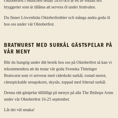
Oktoberfest i München sedan 1810 och är ett av endast sex
bryggerier som är tillåtna att servera öl under festivalen.
Du finner Löwenbräu Oktoberfestbier och många andra goda öl
hos oss under vår Oktoberfest.
BRATWURST MED SURKÅL GÄSTSPELAR PÅ
VÅR MENY
Blir du hungrig under ditt besök hos oss på Oktoberfest så kan vi
rekommendera att du testar vår goda Svenska Thüringer
Bratwurst som vi serverar med ciderkokt surkål, rostad morot,
citruspickalde senapskorn, skysås, toppad med friterad surkål.
Denna rätt gästpelar tillfälligt på menyn på alla The Bishops Arms
under vår Oktoberfest 16-25 september.
Låt det väl smaka!