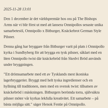
2025-11-28 13:01
Den 1 december är det världspremiär hos oss på The Bishops
Arms när vi blir först ut med att lansera Omnipollos senaste unika
samarbetesöl, Omnipollo x Bitburger, Knäckebrot German Style
Pilsner.
Denna gång har bryggare från Bitburger varit på plats i Omnipollo
kyrka i Sundbyberg för att brygga en tysk pilsner, såklart med en
liten Omnipollo twist där knäckebröd från Skedvi Bröd används
under bryggningen.
"Ett drömsamarbete med ett av Tysklands mest ikoniska
lagerbryggerier. Bryggt med helt tyska ingredienser och en
hyllning till traditionen, men med en svensk twist: tillsatsen av
knäckebröd i mäskningen. Bitburgers berömda torra, självsäkra
pilsner möter vår kyrkas lekfulla kreativitet. Ett samarbete – på
bästa möjliga sätt." säger Henok Fentie på Omnipollo.