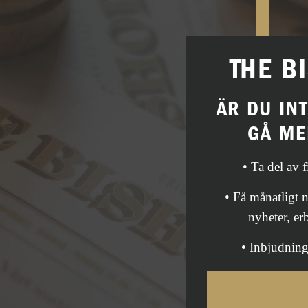
THE B
ÄR DU IN
GÅ ME
• Ta del av 
• Få månatligt
nyheter, er
• Inbjudning