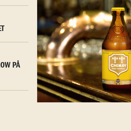
ET
LOW PÅ