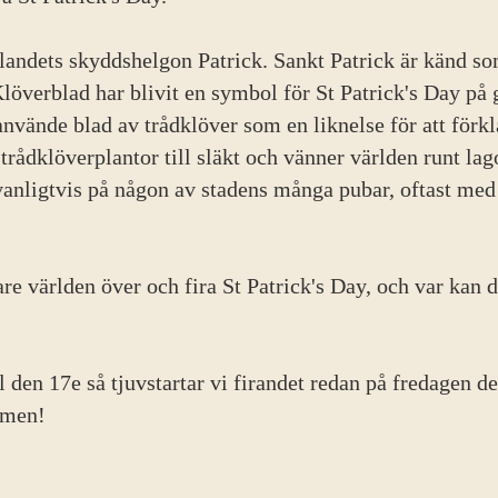
 landets skyddshelgon Patrick. Sankt Patrick är känd s
löverblad har blivit en symbol för St Patrick's Day på 
 använde blad av trådklöver som en liknelse för att för
trådklöverplantor till släkt och vänner världen runt lag
vanligtvis på någon av stadens många pubar, oftast med 
e världen över och fira St Patrick's Day, och var kan d
l den 17e så tjuvstartar vi firandet redan på fredagen de
men!