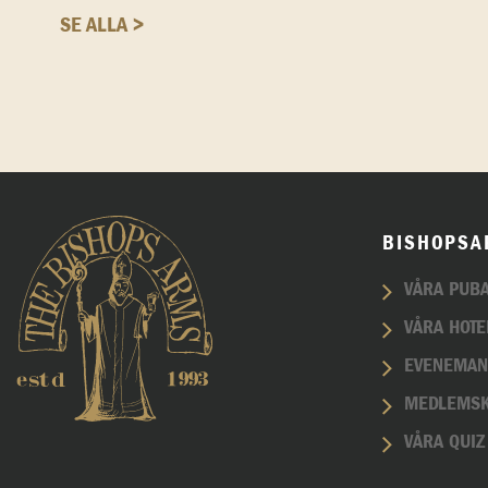
SE ALLA >
BISHOPSA
VÅRA PUB
VÅRA HOTE
EVENEMA
MEDLEMS
VÅRA QUIZ