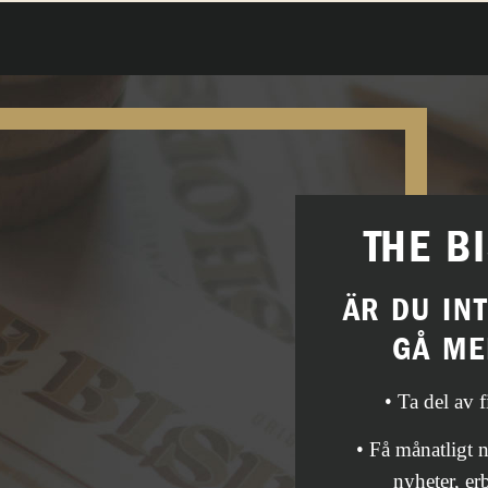
THE B
ÄR DU IN
GÅ ME
• Ta del av 
• Få månatligt
nyheter, er