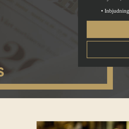
• Inbjudning
S