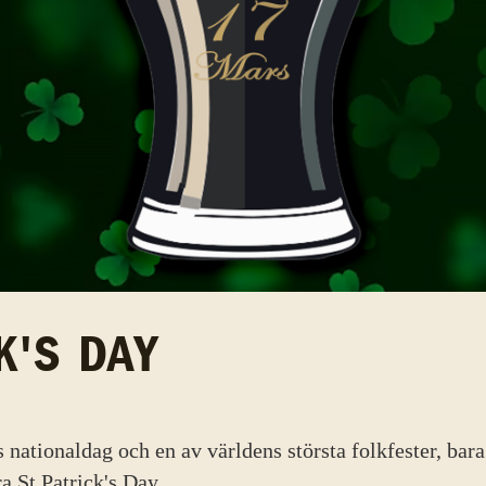
K'S DAY
s nationaldag och en av världens största folkfester, ba
a St Patrick's Day.