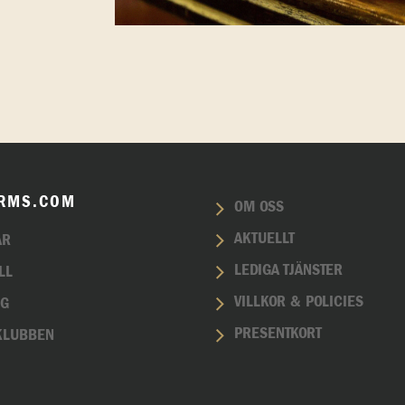
RMS.COM
OM OSS
AKTUELLT
AR
LEDIGA TJÄNSTER
LL
VILLKOR & POLICIES
NG
PRESENTKORT
KLUBBEN