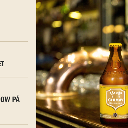
ET
LOW PÅ