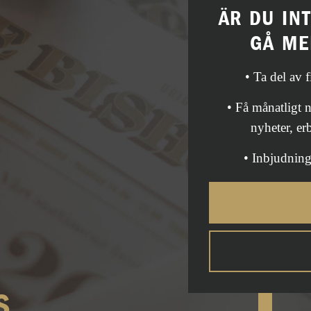
ÄR DU IN
GÅ ME
• Ta del av 
• Få månatligt
nyheter, er
• Inbjudning
S