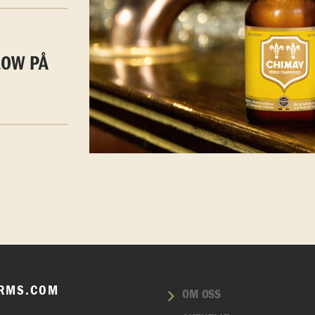
LOW PÅ
RMS.COM
OM OSS