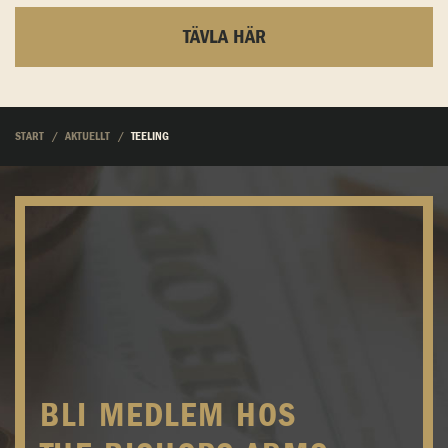
TÄVLA HÄR
START
AKTUELLT
TEELING
BLI MEDLEM HOS