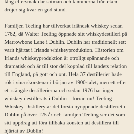
lång eftersmak där sötman och tanninerna från eken
dröjer sig kvar en god stund.
Familjen Teeling har tillverkat irländsk whiskey sedan
1782, då Walter Teeling öppnade sitt whiskydestilleri på
Marrowbone Lane i Dublin. Dublin har traditionellt sett
varit hjärtat i Irlands whiskeyproduktion. Historien om
Irlands whiskeyproduktion är otroligt spännande och
dramatisk och är till stor del kopplad till landets relation
till England, på gott och ont. Hela 37 destillerier hade
rök i sina skorstenar i början av 1900-talet, men ett efter
ett stängde destillerierna och sedan 1976 har ingen
whiskey destillerats i Dublin – förrän nu! Teeling
Whiskey Distillery är det första nyöppnade destilleriet i
Dublin på över 125 år och familjen Teeling ser det som
sitt uppdrag att föra tillbaka konsten att destillera till
hjärtat av Dublin!