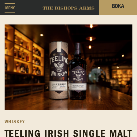
BOKA
MENY
WHISKEY
TEELING IRISH SINGLE MALT