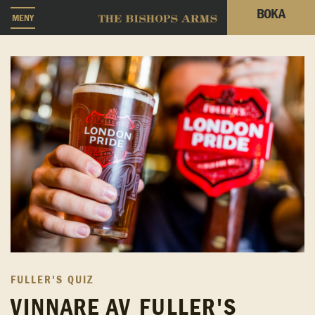
BOKA
MENY
FULLER'S QUIZ
VINNARE AV FULLER'S