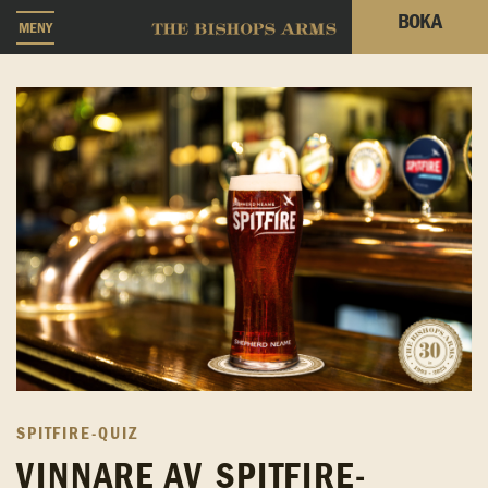
BOKA
MENY
SPITFIRE-QUIZ
VINNARE AV SPITFIRE-