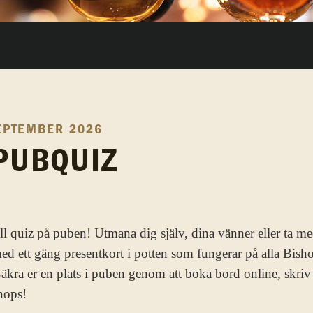
EPTEMBER 2026
PUBQUIZ
till quiz på puben! Utmana dig själv, dina vänner eller ta m
 med ett gäng presentkort i potten som fungerar på alla Bish
äkra er en plats i puben genom att boka bord online, skriv 
hops!