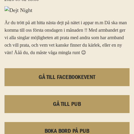
Är du trött på att hitta nästa dejt på nätet i appar m.m Då ska man
komma till oss första onsdagen i månaden !! Med armbandet ger
vi alla singlar möjligheten att prata med andra som har armband
och vill prata, och vem vet kanske finner du kärlek, eller en ny
vän! Ååå du, du måste våga mingla runt 😉
GÅ TILL FACEBOOKEVENT
GÅ TILL PUB
BOKA BORD PÅ PUB