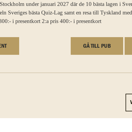
i Stockholm under januari 2027 där de 10 bästa lagen i S
teln Sveriges bästa Quiz-Lag samt en resa till Tyskland me
800:- i presentkort 2:a pris 400:- i presentkort
ENT
GÅ TILL PUB