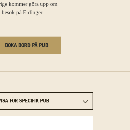
verige kommer göra upp om
d besök på Erdinger.
BOKA BORD PÅ PUB