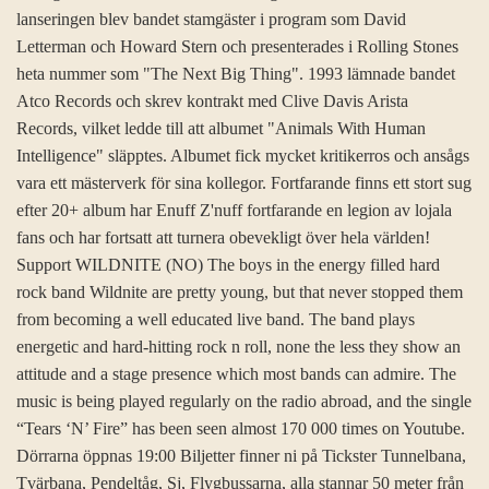
lanseringen blev bandet stamgäster i program som David
Letterman och Howard Stern och presenterades i Rolling Stones
heta nummer som "The Next Big Thing". 1993 lämnade bandet
Atco Records och skrev kontrakt med Clive Davis Arista
Records, vilket ledde till att albumet "Animals With Human
Intelligence" släpptes. Albumet fick mycket kritikerros och ansågs
vara ett mästerverk för sina kollegor. Fortfarande finns ett stort sug
efter 20+ album har Enuff Z'nuff fortfarande en legion av lojala
fans och har fortsatt att turnera obevekligt över hela världen!
Support WILDNITE (NO) The boys in the energy filled hard
rock band Wildnite are pretty young, but that never stopped them
from becoming a well educated live band. The band plays
energetic and hard-hitting rock n roll, none the less they show an
attitude and a stage presence which most bands can admire. The
music is being played regularly on the radio abroad, and the single
“Tears ‘N’ Fire” has been seen almost 170 000 times on Youtube.
Dörrarna öppnas 19:00 Biljetter finner ni på Tickster Tunnelbana,
Tvärbana, Pendeltåg, Sj, Flygbussarna, alla stannar 50 meter från