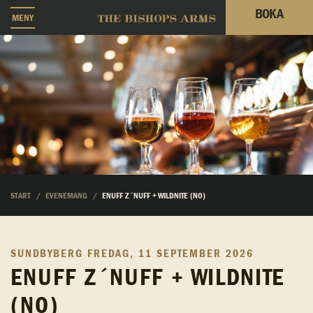
BOKA
MENY
START
EVENEMANG
ENUFF Z´NUFF + WILDNITE (NO)
SUNDBYBERG
FREDAG, 11 SEPTEMBER 2026
ENUFF Z´NUFF + WILDNITE
(NO)