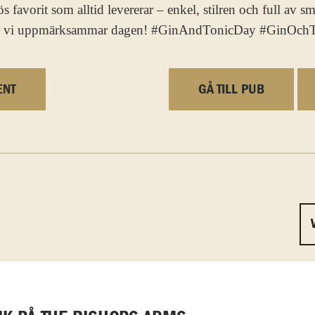
s favorit som alltid levererar – enkel, stilren och full av s
e hur vi uppmärksammar dagen! #GinAndTonicDay #GinOch
ENT
GÅ TILL PUB