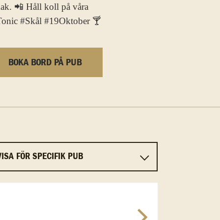
mak. 📲 Håll koll på våra
Tonic #Skål #19Oktober 🍸
BOKA BORD PÅ PUB