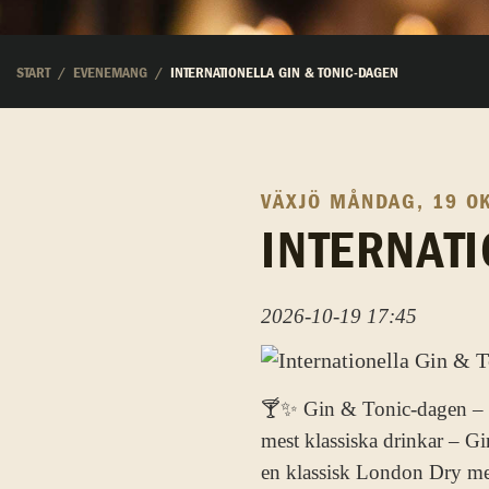
START
EVENEMANG
INTERNATIONELLA GIN & TONIC-DAGEN
VÄXJÖ
MÅNDAG, 19 O
INTERNAT
2026-10-19 17:45
🍸✨ Gin & Tonic-dagen – 19
mest klassiska drinkar – G
en klassisk London Dry med 