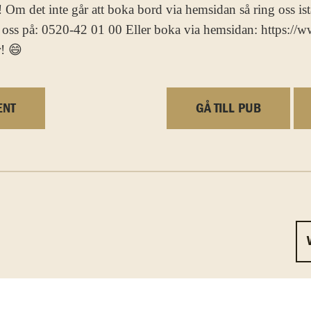
 Om det inte går att boka bord via hemsidan så ring oss istä
 oss på: 0520-42 01 00 Eller boka via hemsidan: https://
r! 😄
ENT
GÅ TILL PUB