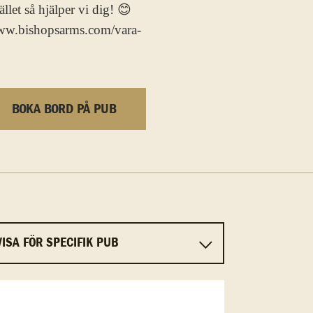
llet så hjälper vi dig! 😊
www.bishopsarms.com/vara-
BOKA BORD PÅ PUB