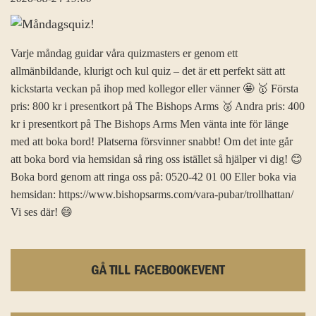
Varje måndag guidar våra quizmasters er genom ett
allmänbildande, klurigt och kul quiz – det är ett perfekt sätt att
kickstarta veckan på ihop med kollegor eller vänner 🤩 🥇 Första
pris: 800 kr i presentkort på The Bishops Arms 🥈 Andra pris: 400
kr i presentkort på The Bishops Arms Men vänta inte för länge
med att boka bord! Platserna försvinner snabbt! Om det inte går
att boka bord via hemsidan så ring oss istället så hjälper vi dig! 😊
Boka bord genom att ringa oss på: 0520-42 01 00 Eller boka via
hemsidan: https://www.bishopsarms.com/vara-pubar/trollhattan/
Vi ses där! 😄
GÅ TILL FACEBOOKEVENT