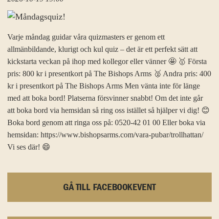
Varje måndag guidar våra quizmasters er genom ett
allmänbildande, klurigt och kul quiz – det är ett perfekt sätt att
kickstarta veckan på ihop med kollegor eller vänner 🤩 🥇 Första
pris: 800 kr i presentkort på The Bishops Arms 🥈 Andra pris: 400
kr i presentkort på The Bishops Arms Men vänta inte för länge
med att boka bord! Platserna försvinner snabbt! Om det inte går
att boka bord via hemsidan så ring oss istället så hjälper vi dig! 😊
Boka bord genom att ringa oss på: 0520-42 01 00 Eller boka via
hemsidan: https://www.bishopsarms.com/vara-pubar/trollhattan/
Vi ses där! 😄
GÅ TILL FACEBOOKEVENT