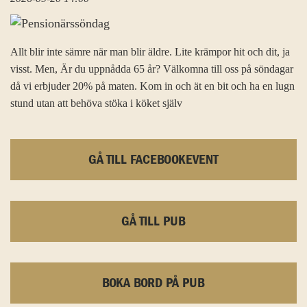
Allt blir inte sämre när man blir äldre. Lite krämpor hit och dit, ja
visst. Men, Är du uppnådda 65 år? Välkomna till oss på söndagar
då vi erbjuder 20% på maten. Kom in och ät en bit och ha en lugn
stund utan att behöva stöka i köket själv
GÅ TILL FACEBOOKEVENT
GÅ TILL PUB
BOKA BORD PÅ PUB