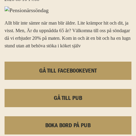
Allt blir inte sämre när man blir äldre. Lite krämpor hit och dit, ja
visst. Men, Är du uppnådda 65 år? Välkomna till oss på söndagar
då vi erbjuder 20% på maten. Kom in och ät en bit och ha en lugn
stund utan att behöva stöka i köket själv
GÅ TILL FACEBOOKEVENT
GÅ TILL PUB
BOKA BORD PÅ PUB