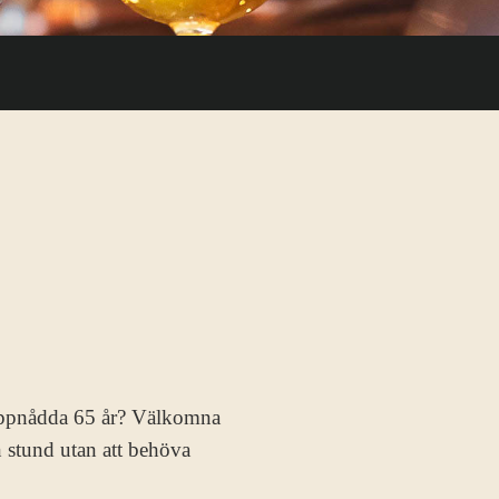
u uppnådda 65 år? Välkomna
n stund utan att behöva