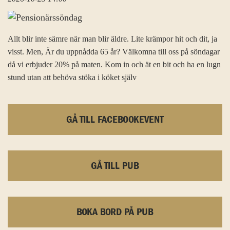
Allt blir inte sämre när man blir äldre. Lite krämpor hit och dit, ja
visst. Men, Är du uppnådda 65 år? Välkomna till oss på söndagar
då vi erbjuder 20% på maten. Kom in och ät en bit och ha en lugn
stund utan att behöva stöka i köket själv
GÅ TILL FACEBOOKEVENT
GÅ TILL PUB
BOKA BORD PÅ PUB