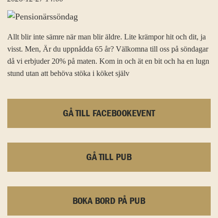
Allt blir inte sämre när man blir äldre. Lite krämpor hit och dit, ja
visst. Men, Är du uppnådda 65 år? Välkomna till oss på söndagar
då vi erbjuder 20% på maten. Kom in och ät en bit och ha en lugn
stund utan att behöva stöka i köket själv
GÅ TILL FACEBOOKEVENT
GÅ TILL PUB
BOKA BORD PÅ PUB