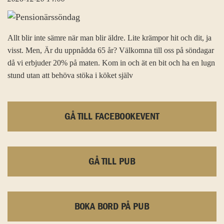
Allt blir inte sämre när man blir äldre. Lite krämpor hit och dit, ja
visst. Men, Är du uppnådda 65 år? Välkomna till oss på söndagar
då vi erbjuder 20% på maten. Kom in och ät en bit och ha en lugn
stund utan att behöva stöka i köket själv
GÅ TILL FACEBOOKEVENT
GÅ TILL PUB
BOKA BORD PÅ PUB