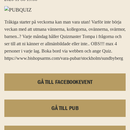
Tråkiga starter på veckorna kan man vara utan! Varför inte börja
veckan med att utmana vännerna, kollegorna, ovännerna, svärmor,
barnen..? Varje måndag håller Quizmaster Tompa i frågorna och
ser till att ni känner er allmänbildade eller inte.. OBS!!! max 4
personer i varje lag. Boka bord via webben och ange Quiz.
https://www.bishopsarms.com/vara-pubar/stockholm/sundbyberg
GÅ TILL FACEBOOKEVENT
GÅ TILL PUB